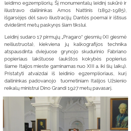
leidimo egzempliorių. Šį monumentalų leidinį sukūrė ir
iliustravo dailininkas Amos Nattinis (1892-1985),
išgarsėjęs dėl savo iliustracijų Dantės poemai ir ištisus
dvidešimt metų paskyręs šiam tikslui.
Leidinį sudaro 17 pirmųjų „Pragaro“ giesmių (XI giesmė
neiliustruota), kiekviena jų kalkografijos technika
atspausdinta dviejuose grynojo skudurinio Fabriano
popieriaus lakštuose (aukštos kokybės popierius
šiame Itaijos mieste gaminamas nuo XIII a. iki šių laikų).
Pristatyti atvaizdai iš leidinio egzemplioriaus, kurį
dailininkas padovanojo tuometiniam Italijos Užsienio
reikalų ministrui Dino Grandi 1927 metų pavasarį.