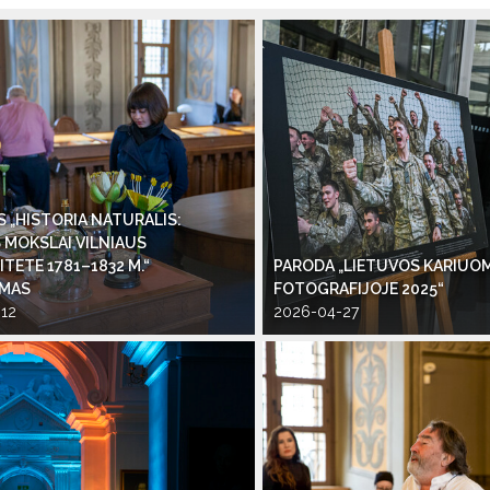
 „HISTORIA NATURALIS:
MOKSLAI VILNIAUS
TETE 1781–1832 M.“
PARODA „LIETUVOS KARIUO
YMAS
FOTOGRAFIJOJE 2025“
12
2026-04-27