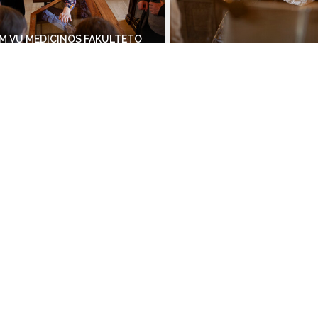
M VU MEDICINOS FAKULTETO
 STEPONUI LAURYNUI BIZIJUI –
M. MAŽVYDO „KATEKIZMO“
EKSPONAVIMAS
11
2024-04-08
ATIDARYTA KONKURSO
„VU GEOLOGIJOS IR
„ŠPŪREN/PĖDSAKAI“ NUOT
OGIJOS KATEDRAI – 220 METŲ"
PARODA
19
2023-10-19