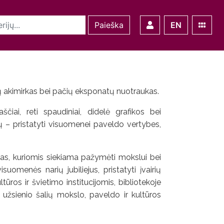
Paieška
EN
mų akimirkas bei pačių eksponatų nuotraukas.
iai, reti spaudiniai, didelė grafikos bei
slų – pristatyti visuomenei paveldo vertybes,
s, kuriomis siekiama pažymėti mokslui bei
suomenės narių jubiliejus, pristatyti įvairių
ūros ir švietimo institucijomis, bibliotekoje
užsienio šalių mokslo, paveldo ir kultūros