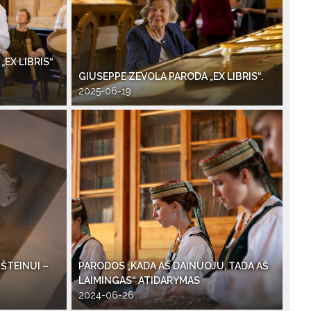
EX LIBRIS“
GIUSEPPE ZEVOLA PARODA „EX LIBRIS“.
2025-06-19
ŠTEINUI –
PARODOS „KADA AŠ DAINUOJU, TADA AŠ
LAIMINGAS“ ATIDARYMAS
2024-06-26