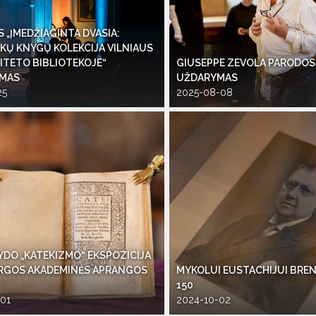
 „ĮMEDŽIAGINTA DVASIA:
KŲ KNYGŲ KOLEKCIJA VILNIAUS
ITETO BIBLIOTEKOJE“
GIUSEPPE ZEVOLA PARODOS „
YMAS
UŽDARYMAS
25
2025-08-08
YDO „KATEKIZMO“ EKSPOZICIJA
KARGOS AKADEMINĖS APRANGOS
MYKOLUI EUSTACHIJUI BREN
150
01
2024-10-02