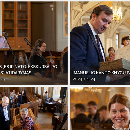
 „ES IR NATO: EKSKURSAI PO
S“ ATIDARYMAS
IMANUELIO KANTO KNYGŲ 
-25
2024-04-24