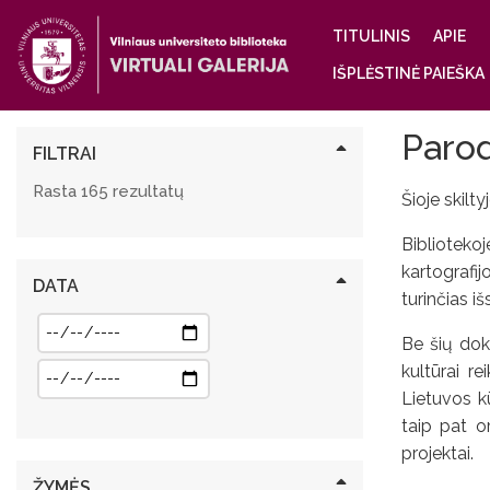
Main
TITULINIS
APIE
navigatio
IŠPLĖSTINĖ PAIEŠKA
Paro
FILTRAI
Rasta 165 rezultatų
Šioje skilt
Biblioteko
kartografij
DATA
turinčias iš
Be šių dok
kultūrai re
Lietuvos kū
taip pat o
projektai.
ŽYMĖS