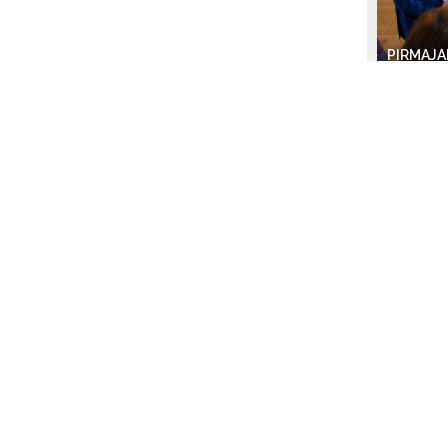
PIRMAJA
DEKANUI
300
2024-04-
PARODA 
MINERAL
2023-12-