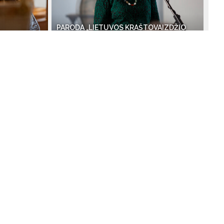
PARODA „LIETUVOS KRAŠTOVAIZDŽIO
GEOGRAFIJOS PATRIARCHUI PROF. A.
BASALYKUI – 100 METŲ“
2024-03-14
PARODA „LIEPSNOJĘS NUO DIEVO IR
RAUKŲ
DIEVUI – 400 METŲ ŠV. JUOZAPATO
KANKINYSTEI“
2023-10-12