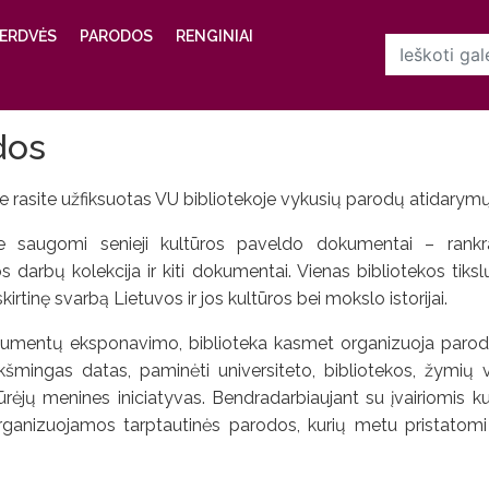
ERDVĖS
PARODOS
RENGINIAI
n
dos
yje rasite užfiksuotas VU bibliotekoje vykusių parodų atidary
je saugomi senieji kultūros paveldo dokumentai – rankrašč
os darbų kolekcija ir kiti dokumentai. Vienas bibliotekos tik
skirtinę svarbą Lietuvos ir jos kultūros bei mokslo istorijai.
umentų eksponavimo, biblioteka kasmet organizuoja paroda
ikšmingas datas, paminėti universiteto, bibliotekos, žymių vi
rėjų menines iniciatyvas. Bendradarbiaujant su įvairiomis kult
rganizuojamos tarptautinės parodos, kurių metu pristatomi 