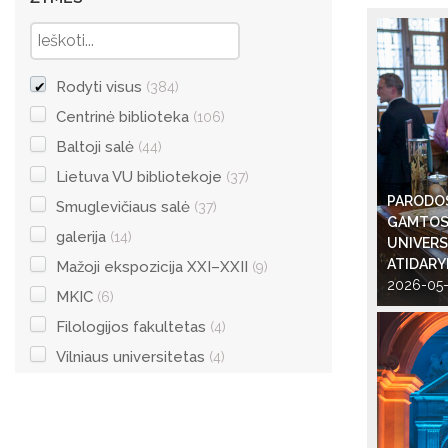
Rodyti visus
(384)
Centrinė biblioteka
(106)
Baltoji salė
(44)
Lietuva VU bibliotekoje
(37)
PARODOS
Smuglevičiaus salė
(37)
GAMTOS 
galerija
(14)
UNIVERSI
ATIDAR
Mažoji ekspozicija XXI–XXII
(9)
2026-05-
MKIC
(6)
Filologijos fakultetas
(4)
Vilniaus universitetas
(4)
RODYTI DAUGIAU