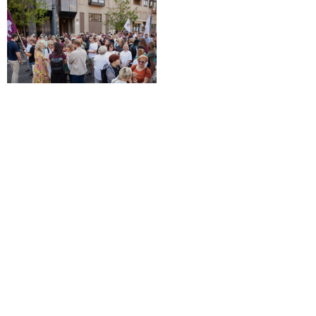
Load
More