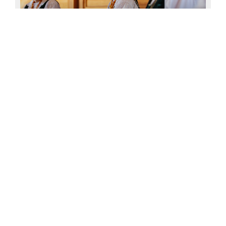
PARODOS „KADA AŠ DAINUOJU, TADA AŠ
LAIMINGAS“ ATIDARYMAS
2024-06-26
PARODOS „ES IR NATO: EKSKURSAI PO SOSTINES“
ATIDARYMAS
2024-04-25