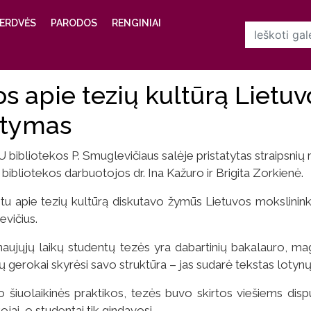
ERDVĖS
PARODOS
RENGINIAI
n
s apie tezių kultūrą Lietuvo
atymas
 bibliotekos P. Smuglevičiaus salėje pristatytas straipsnių r
bibliotekos darbuotojos dr. Ina Kažuro ir Brigita Zorkienė.
u apie tezių kultūrą diskutavo žymūs Lietuvos mokslininkai –
vičius.
aujųjų laikų studentų tezės yra dabartinių bakalauro, magi
ų gerokai skyrėsi savo struktūra – jas sudarė tekstas lotynų
uo šiuolaikinės praktikos, tezės buvo skirtos viešiems disput
jai, o studentai tik gindavosi.