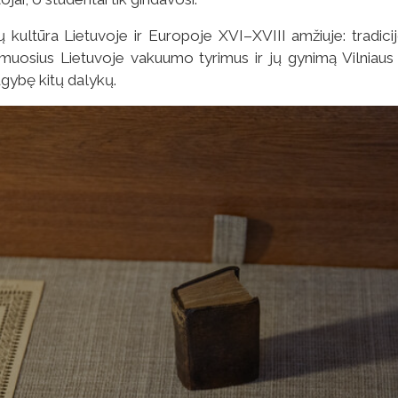
ių kultūra Lietuvoje ir Europoje XVI–XVIII amžiuje: tradic
rmuosius Lietuvoje vakuumo tyrimus ir jų gynimą Vilniau
ugybę kitų dalykų.