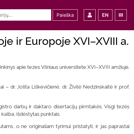
Paieška
EN
je ir Europoje XVI–XVIII a.
inkinys apie tezes Vilniaus universitete XVI–XVIII amžiuje.
 dr. Jolita Liškevičienė, dr. Živilė Nedzinskaitė ir prof.
stro darbų ir daktaro disertacijų pirmtakės. Visgi tezės
 kalba, išdėstytas punktais.
ams, o ne originaliam tyrimui pristatyti, ir jas paprastai