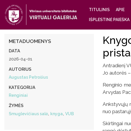
Main
TITULINIS
APIE
navigatio
IŠPLĖSTINĖ PAIEŠKA
Knygo
METADUOMENYS
prist
DATA
2026-04-01
Antradienį VU
AUTORIUS
Jo autorės – 
Augustas Petrošius
Renginio met
KATEGORIJA
Arvydas Pace
Renginiai
Ankstyvųjų n
ŽYMĖS
nuo pastarųj
,
,
Smuglevičiaus salė
knyga
VUB
Skirtingai n
rengė dėstyto