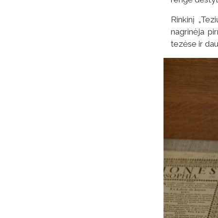
Rinkinį „Tez
nagrinėja pi
tezėse ir da